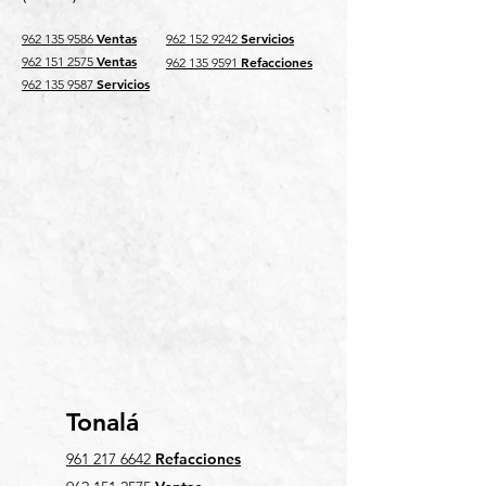
V
entas
Servicios
962 1
35
9586
962 152 9242
Ventas
962 151 2575
Refacciones
962 135 9591
Servicios
962 135 9587
Tonalá
961 217 6642
Refacciones